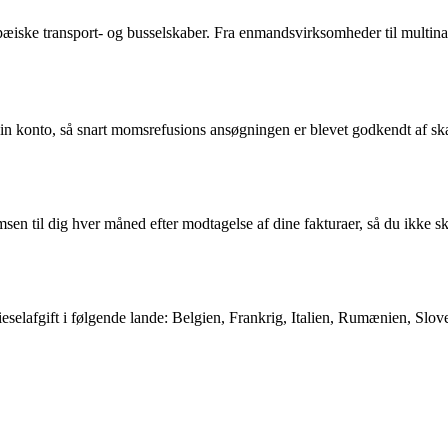
opæiske transport- og busselskaber. Fra enmandsvirksomheder til multinat
in konto, så snart momsrefusions ansøgningen er blevet godkendt af s
en til dig hver måned efter modtagelse af dine fakturaer, så du ikke 
eselafgift i følgende lande: Belgien, Frankrig, Italien, Rumænien, Slo