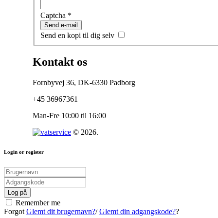
Captcha
*
Send e-mail
Send en kopi til dig selv
Kontakt
os
Fornbyvej 36, DK-6330 Padborg
+45 36967361
Man-Fre 10:00 til 16:00
©
2026
.
Login
or
register
Log på
Remember me
Forgot
Glemt dit brugernavn?
/
Glemt din adgangskode?
?